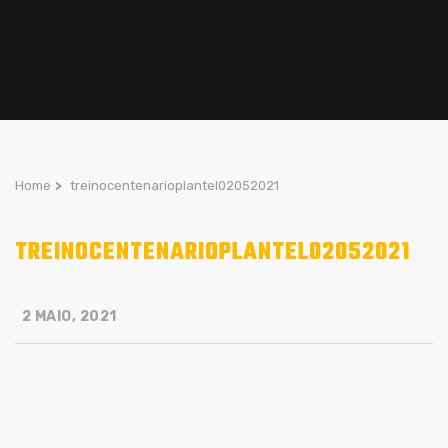
Home
>
treinocentenarioplantel02052021
TREINOCENTENARIOPLANTEL02052021
2 MAIO, 2021