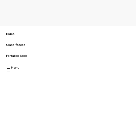
Home
Classificação
Portal do Socio
Menu
Fechar
Home
Clube
História
Marcha
Sede
Instalações