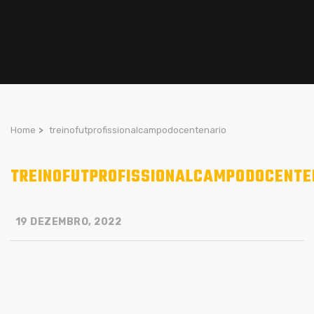
Home
>
treinofutprofissionalcampodocentenario
TREINOFUTPROFISSIONALCAMPODOCENTE
19 DEZEMBRO, 2022