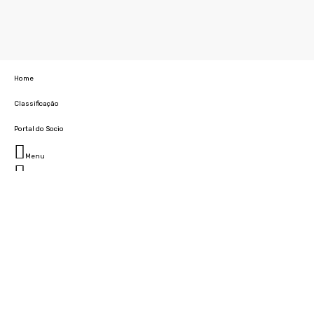
Home
Classificação
Portal do Socio
Menu
Fechar
Home
Clube
História
Marcha
Sede
Instalações