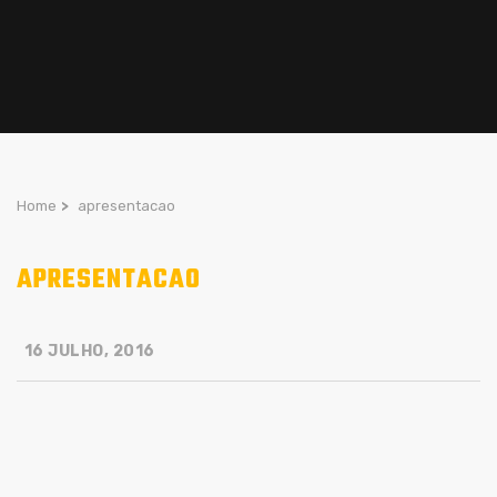
Home
>
apresentacao
APRESENTACAO
16 JULHO, 2016