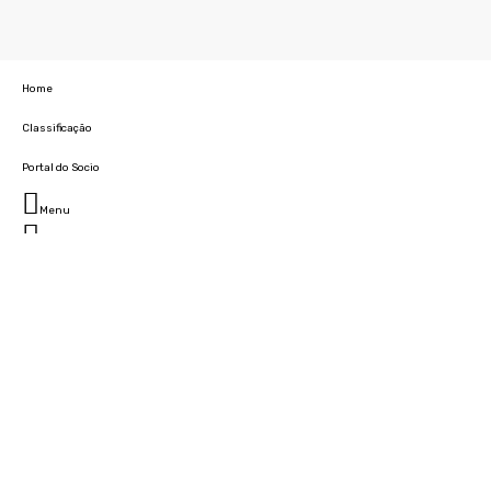
Home
Classificação
Portal do Socio
Menu
Fechar
Home
Clube
História
Marcha
Sede
Instalações
Cidade Desportiva