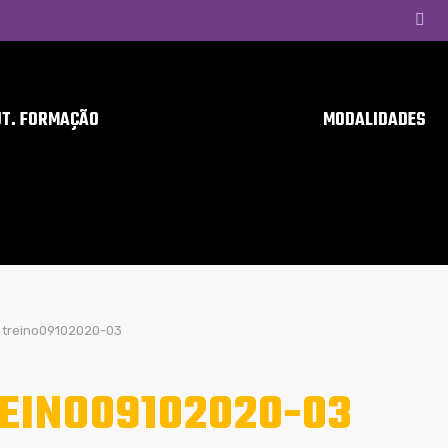
UT. FORMAÇÃO
MODALIDADES
treino09102020-03
EINO09102020-03