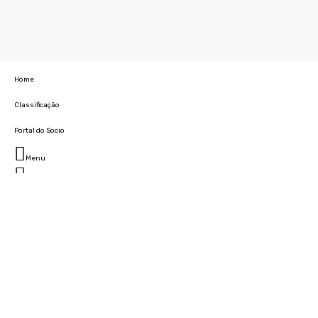
Home
Classificação
Portal do Socio
Menu
Fechar
Home
Clube
História
Marcha
Sede
Instalações