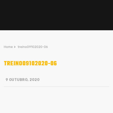
Home
>
treino09102020-06
TREINO09102020-06
9 OUTUBRO, 2020