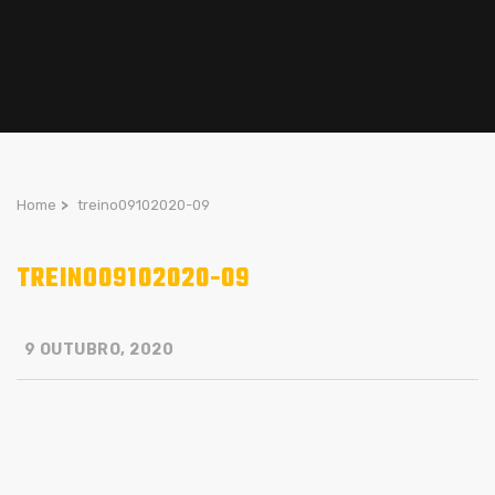
Home
>
treino09102020-09
TREINO09102020-09
9 OUTUBRO, 2020