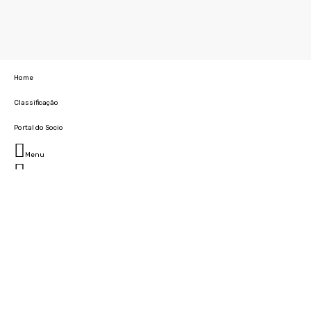
Home
Classificação
Portal do Socio
Menu
Fechar
Home
Clube
História
Marcha
Sede
Instalações