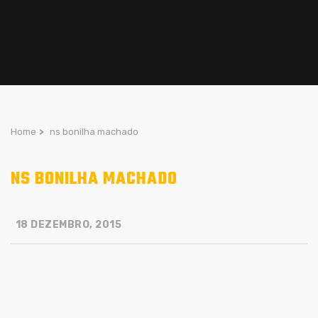
Home
>
ns bonilha machado
NS BONILHA MACHADO
18 DEZEMBRO, 2015