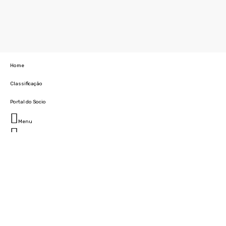
Home
Classificação
Portal do Socio
Menu
Fechar
Home
Clube
História
Marcha
Sede