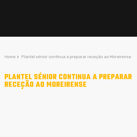
Home
>
Plantel sénior continua a preparar receção ao Moreirense
PLANTEL SÉNIOR CONTINUA A PREPARAR
RECEÇÃO AO MOREIRENSE