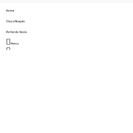
Home
Classificação
Portal do Socio
Menu
Fechar
Home
Clube
História
Marcha
Sede
Instalações
Cidade Desportiva
Estádio da Madeira