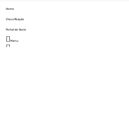
Home
Classificação
Portal do Socio
Menu
Fechar
Home
Clube
História
Marcha
Sede
Instalações
Cidade Desportiva
Estádio da Madeira