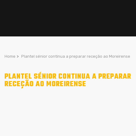
Home
>
Plantel sénior continua a preparar receção ao Moreirense
PLANTEL SÉNIOR CONTINUA A PREPARAR
RECEÇÃO AO MOREIRENSE