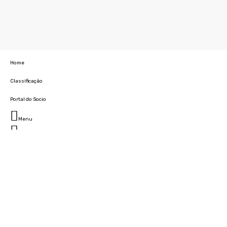
Home
Classificação
Portal do Socio
Menu
Fechar
Home
Clube
História
Marcha
Sede