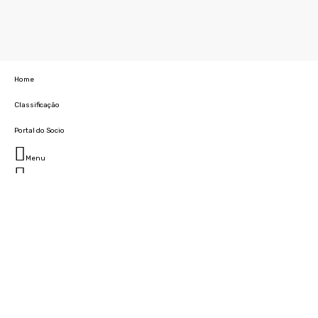
Home
Classificação
Portal do Socio
Menu
Fechar
Home
Clube
História
Marcha
Sede
Instalações