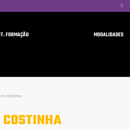
UT. FORMAÇÃO
MODALIDADES
ns costinha
 COSTINHA