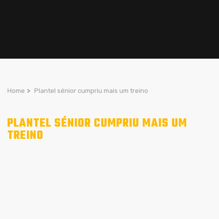
Home
>
Plantel sénior cumpriu mais um treino
PLANTEL SÉNIOR CUMPRIU MAIS UM
TREINO