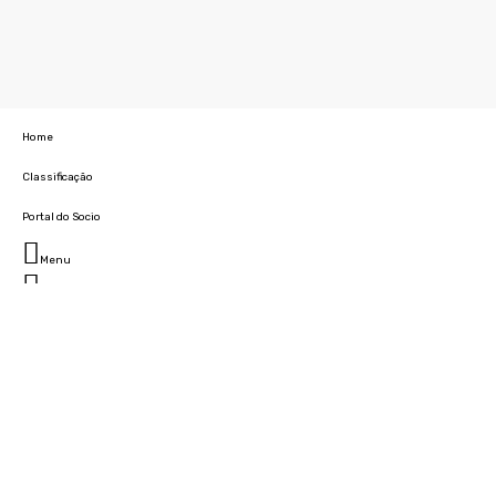
Home
Classificação
Portal do Socio
Menu
Fechar
Home
Clube
História
Marcha
Sede