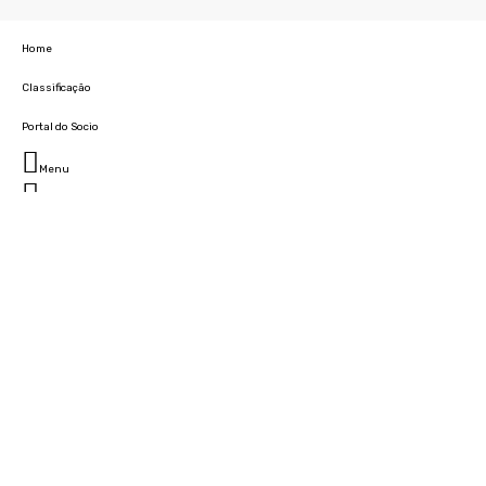
Home
Classificação
Portal do Socio
Menu
Fechar
Home
Clube
História
Marcha
Sede
Instalações
Cidade Desportiva
Estádio da Madeira