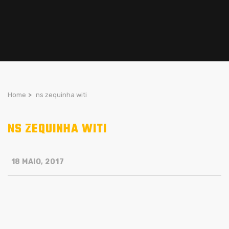
Home
>
ns zequinha witi
NS ZEQUINHA WITI
18 MAIO, 2017