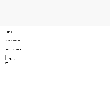
Home
Classificação
Portal do Socio
Menu
Fechar
Home
Clube
História
Marcha
Sede