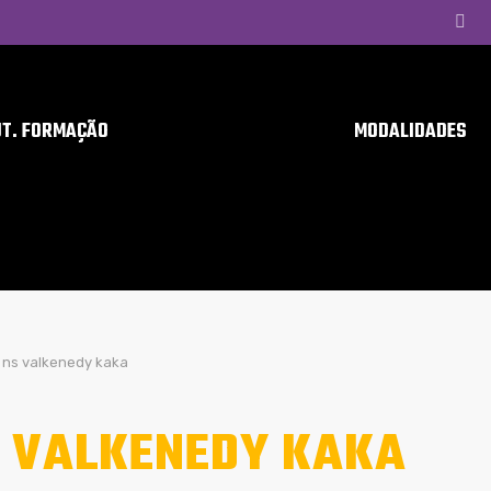
UT. FORMAÇÃO
MODALIDADES
ns valkenedy kaka
 VALKENEDY KAKA