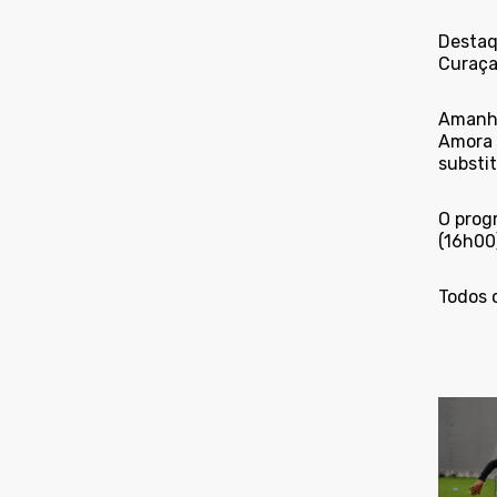
Destaq
Curaçao
Amanhã 
Amora 
substi
O prog
(16h00)
Todos o