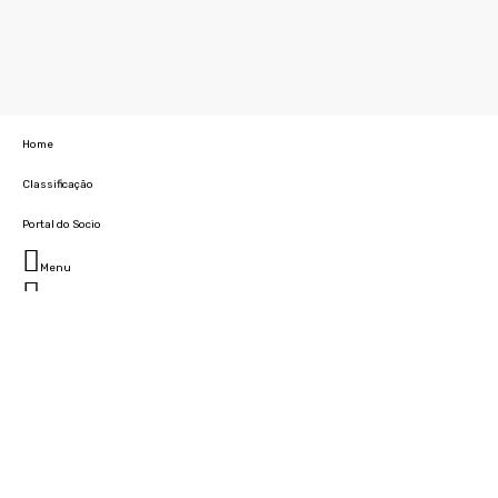
Home
Classificação
Portal do Socio
Menu
Fechar
Home
Clube
História
Marcha
Sede