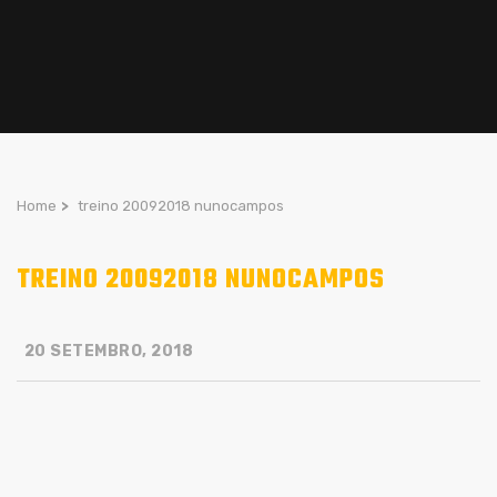
Home
>
treino 20092018 nunocampos
TREINO 20092018 NUNOCAMPOS
20 SETEMBRO, 2018