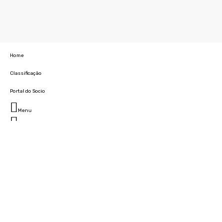
Home
Classificação
Portal do Socio
Menu
Fechar
Home
Clube
História
Marcha
Sede
Instalações