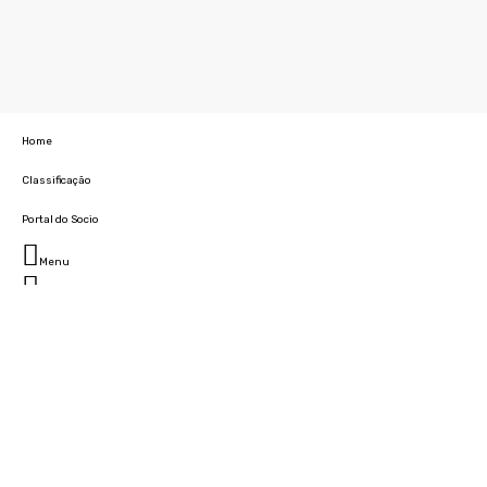
Home
Classificação
Portal do Socio
Menu
Fechar
Home
Clube
História
Marcha
Sede