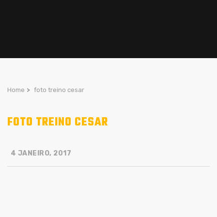
Home
>
foto treino cesar
FOTO TREINO CESAR
4 JANEIRO, 2017