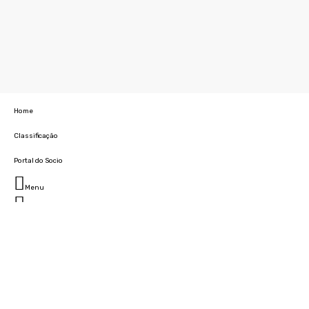
Home
Classificação
Portal do Socio
Menu
Fechar
Home
Clube
História
Marcha