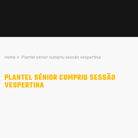
Home
>
Plantel sénior cumpriu sessão vespertina
PLANTEL SÉNIOR CUMPRIU SESSÃO
VESPERTINA