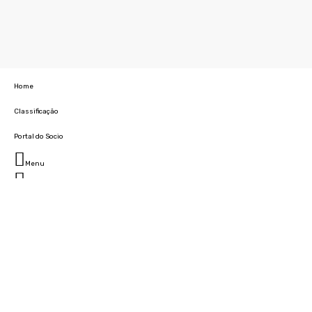
Home
Classificação
Portal do Socio
Menu
Fechar
Home
Clube
História
Marcha
Sede