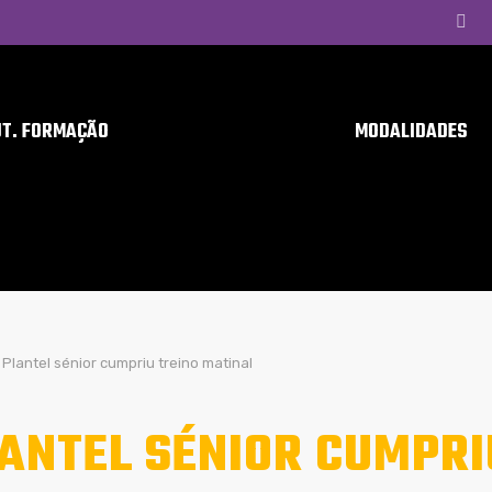
UT. FORMAÇÃO
MODALIDADES
Plantel sénior cumpriu treino matinal
ANTEL SÉNIOR CUMPRI