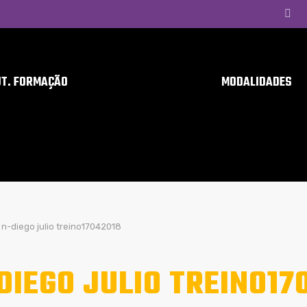
UT. FORMAÇÃO
MODALIDADES
n-diego julio treino17042018
DIEGO JULIO TREINO17