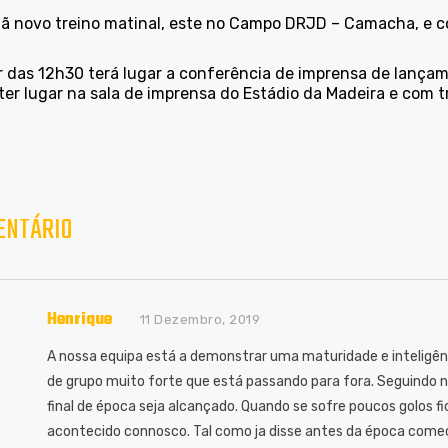
 novo treino matinal, este no Campo DRJD – Camacha, e co
r das 12h30 terá lugar a conferência de imprensa de lançame
 ter lugar na sala de imprensa do Estádio da Madeira e com 
ENTÁRIO
Henrique
11 Dezembro, 2019
A nossa equipa está a demonstrar uma maturidade e inteligê
de grupo muito forte que está passando para fora. Seguindo n
final de época seja alcançado. Quando se sofre poucos golos 
acontecido connosco. Tal como ja disse antes da época começ