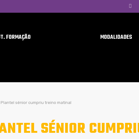
UT. FORMAÇÃO
MODALIDADES
Plantel sénior cumpriu treino matinal
ANTEL SÉNIOR CUMPRI