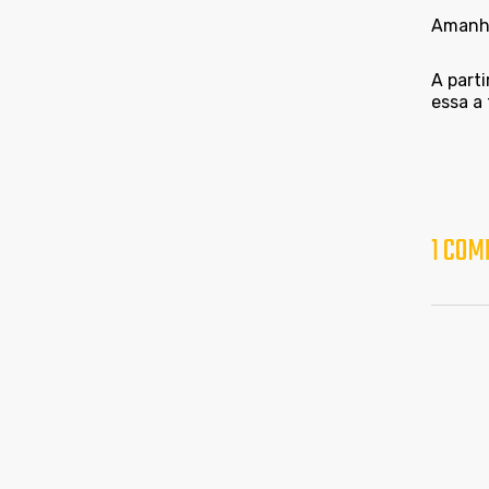
Amanhã
A parti
essa a
1 COM