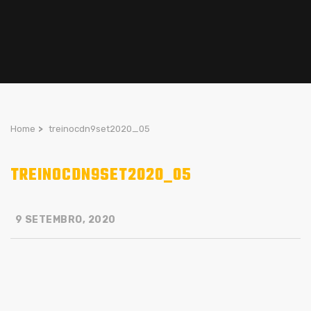
Home
>
treinocdn9set2020_05
TREINOCDN9SET2020_05
9 SETEMBRO, 2020