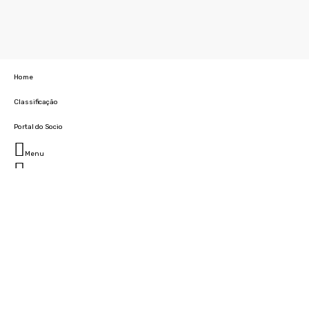
Home
Classificação
Portal do Socio
Menu
Fechar
Home
Clube
História
Marcha
Sede
Instalações