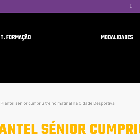
UT. FORMAÇÃO
MODALIDADES
Plantel sénior cumpriu treino matinal na Cidade Desportiva
ANTEL SÉNIOR CUMPRI