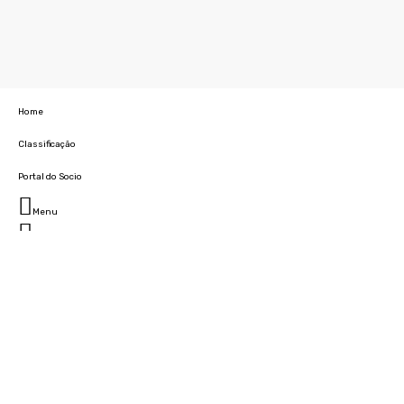
Home
Classificação
Portal do Socio
Menu
Fechar
Home
Clube
História
Marcha
Sede