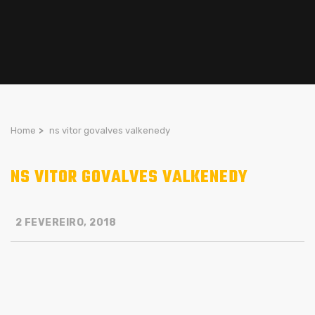
Home
>
ns vitor govalves valkenedy
NS VITOR GOVALVES VALKENEDY
2 FEVEREIRO, 2018