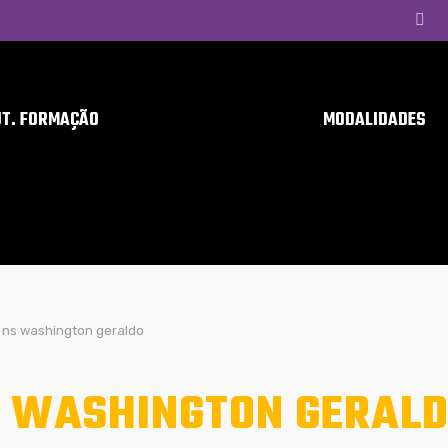
UT. FORMAÇÃO
MODALIDADES
ns washington geraldo
 WASHINGTON GERAL