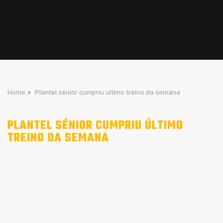
Home
>
Plantel sénior cumpriu último treino da semana
PLANTEL SÉNIOR CUMPRIU ÚLTIMO
TREINO DA SEMANA