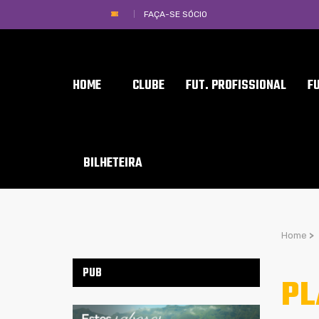
FAÇA-SE SÓCIO
HOME
CLUBE
FUT. PROFISSIONAL
F
BILHETEIRA
Home
>
PUB
PL