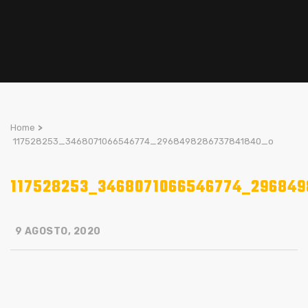
Home
>
117528253_3468071066546774_2968498286737841840_o
117528253_3468071066546774_296849
9 AGOSTO, 2020