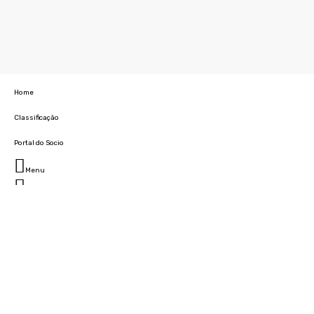
Home
Classificação
Portal do Socio
Menu
Fechar
Home
Clube
História
Marcha
Sede