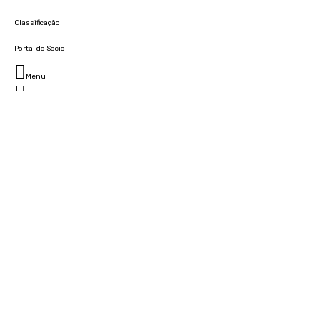
Classificação
Portal do Socio
Menu
Fechar
Home
Clube
História
Marcha
Sede
Instalações
Cidade Desportiva
Estádio da Madeira
Cristiano Ronaldo Campus Futebol
Museu