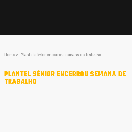
Home
>
Plantel sénior encerrou semana de trabalho
PLANTEL SÉNIOR ENCERROU SEMANA DE
TRABALHO