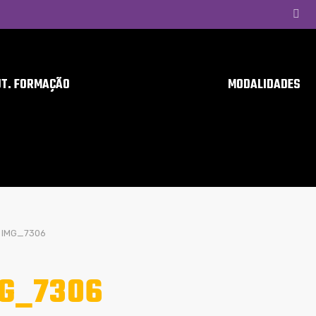
UT. FORMAÇÃO
MODALIDADES
IMG_7306
G_7306