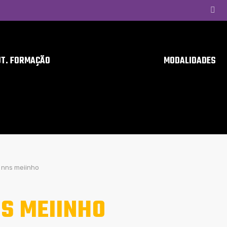
UT. FORMAÇÃO
MODALIDADES
nns meiinho
S MEIINHO