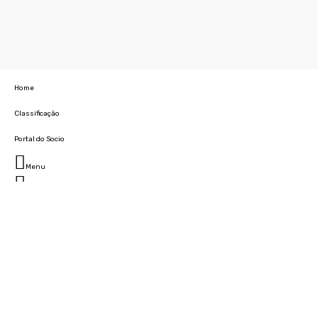
Home
Classificação
Portal do Socio
Menu
Fechar
Home
Clube
História
Marcha
Sede