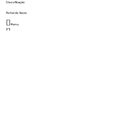
Classificação
Portal do Socio
Menu
Fechar
Home
Clube
História
Marcha
Sede
Instalações
Cidade Desportiva
Estádio da Madeira
Cristiano Ronaldo Campus Futebol
Museu