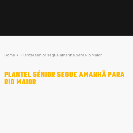
Home
>
Plantel sénior segue amanhã para Rio Maior
PLANTEL SÉNIOR SEGUE AMANHÃ PARA
RIO MAIOR