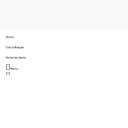
Home
Classificação
Portal do Socio
Menu
Fechar
Home
Clube
História
Marcha
Sede