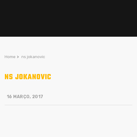
Home
>
ns jokanovic
NS JOKANOVIC
16 MARÇO, 2017