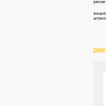
pensar 
Amanhã
antevi
COME