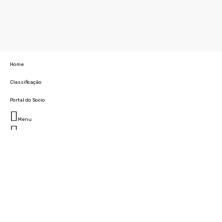
Home
Classificação
Portal do Socio
Menu
Fechar
Home
Clube
História
Marcha
Sede