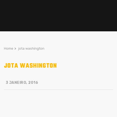
Home
>
jota washington
JOTA WASHINGTON
3 JANEIRO, 2016