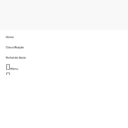
Home
Classificação
Portal do Socio
Menu
Fechar
Home
Clube
História
Marcha
Sede