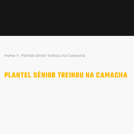
Home
>
Plantel sénior treinou na Camacha
PLANTEL SÉNIOR TREINOU NA CAMACHA