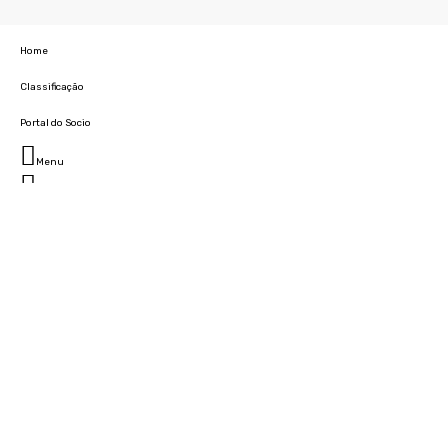
Home
Classificação
Portal do Socio
Menu
Fechar
Home
Clube
História
Marcha
Sede
Instalações
Cidade Desportiva
Estádio da Madeira