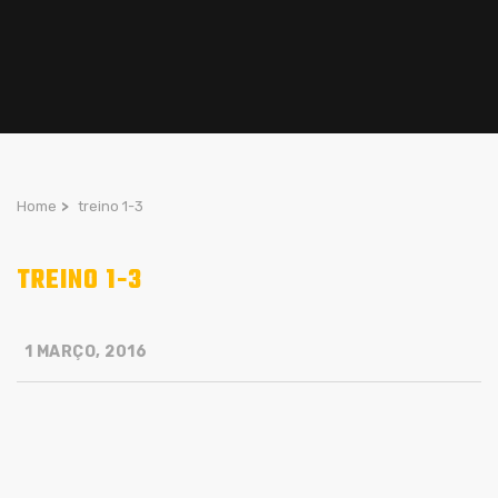
Home
>
treino 1-3
TREINO 1-3
1 MARÇO, 2016