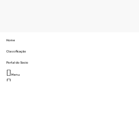
Home
Classificação
Portal do Socio
Menu
Fechar
Home
Clube
História
Marcha
Sede