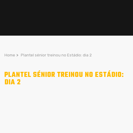
Home
>
Plantel sénior treinou no Estádio: dia 2
PLANTEL SÉNIOR TREINOU NO ESTÁDIO:
DIA 2