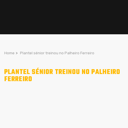
Home
>
Plantel sénior treinou no Palheiro Ferreiro
PLANTEL SÉNIOR TREINOU NO PALHEIRO
FERREIRO