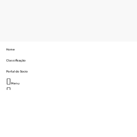
Home
Classificação
Portal do Socio
Menu
Fechar
Home
Clube
História
Marcha