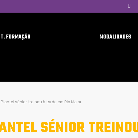
UT. FORMAÇÃO
MODALIDADES
Plantel sénior treinou à tarde em Rio Maior
ANTEL SÉNIOR TREINOU