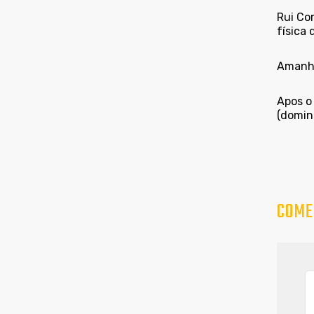
Rui Co
física 
Amanhã,
Apos o 
(domin
COME