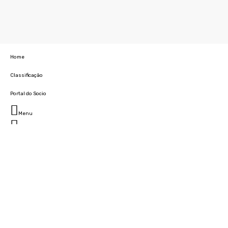
Home
Classificação
Portal do Socio
Menu
Fechar
Home
Clube
História
Marcha
Sede
Instalações