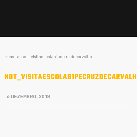
Home
>
not_visitaescolab1pecruzdecarvalho
NOT_VISITAESCOLAB1PECRUZDECARVAL
6 DEZEMBRO, 2018