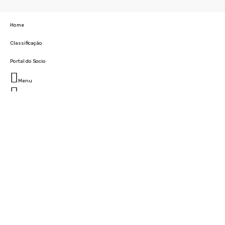
Home
Classificação
Portal do Socio
Menu
Fechar
Home
Clube
História
Marcha
Sede
Instalações
Cidade Desportiva
Estádio da Madeira