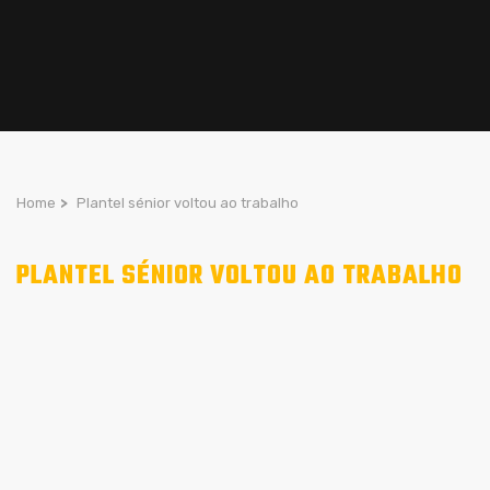
Home
>
Plantel sénior voltou ao trabalho
PLANTEL SÉNIOR VOLTOU AO TRABALHO