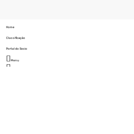
Home
Classificação
Portal do Socio
Menu
Fechar
Home
Clube
História
Marcha
Sede
Instalações