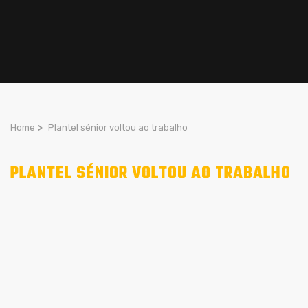
Home
>
Plantel sénior voltou ao trabalho
PLANTEL SÉNIOR VOLTOU AO TRABALHO